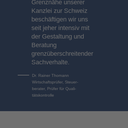
Grenznähe unserer
Kanzlei zur Schweiz
beschäftigen wir uns
seit jeher intensiv mit
der Gestaltung und
Beratung
grenzüberschreitender
Sachverhalte.
Dr. Rai­ner Tho­mann
Wirt­schafts­prü­fer, Steu­er­
be­ra­ter, Prü­fer für Qua­li­
täts­kon­trol­le