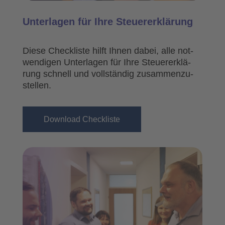
Unter­la­gen für Ihre Steu­er­erklä­rung
Die­se Check­lis­te hilft Ihnen dabei, alle not­
wen­di­gen Unter­la­gen für Ihre Steu­er­erklä­
rung schnell und voll­stän­dig zusam­men­zu­
stel­len.
Down­load Check­lis­te