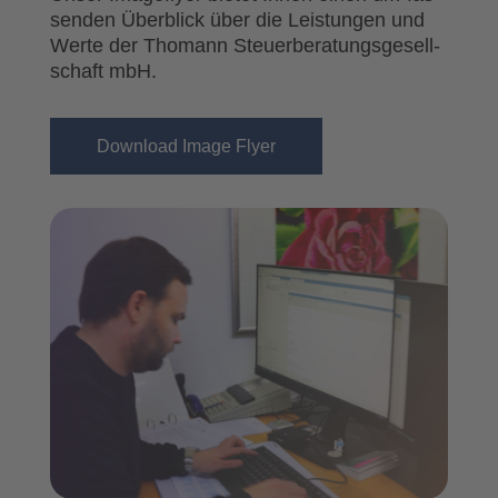
sen­den Über­blick über die Leis­tun­gen und
Wer­te der Tho­mann Steu­er­be­ra­tungs­ge­sell­
schaft mbH.
Down­load Image Fly­er