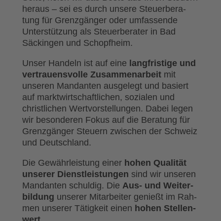
her­aus – sei es durch unse­re Steu­er­be­ra­
tung für Grenz­gän­ger oder umfas­sen­de
Unter­stüt­zung als Steu­er­be­ra­ter in Bad
Säckin­gen und Schopf­heim.
Unser Han­deln ist auf eine
lang­fris­ti­ge und
ver­trau­ens­vol­le Zusam­men­ar­beit
mit
unse­ren Man­dan­ten aus­ge­legt und basiert
auf markt­wirt­schaft­li­chen, sozia­len und
christ­li­chen Wert­vor­stel­lun­gen. Dabei legen
wir beson­de­ren Fokus auf die Bera­tung für
Grenz­gän­ger Steu­ern zwi­schen der Schweiz
und Deutsch­land.
Die Gewähr­leis­tung einer
hohen Qua­li­tät
unse­rer Dienst­leis­tun­gen
sind wir unse­ren
Man­dan­ten schul­dig. Die
Aus- und Wei­ter­
bil­dung
unse­rer Mit­ar­bei­ter genießt im Rah­
men unse­rer Tätig­keit einen
hohen Stel­len­
wert
.