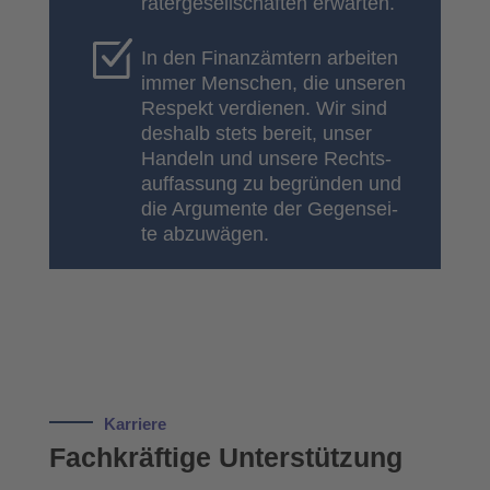
ra­ter­ge­sell­schaf­ten erwar­ten.
In den Finanz­äm­tern arbei­ten
immer Men­schen, die unse­ren
Respekt ver­die­nen. Wir sind
des­halb stets bereit, unser
Han­deln und unse­re Rechts­
auf­fas­sung zu begrün­den und
die Argu­men­te der Gegen­sei­
te abzu­wä­gen.
Kar­rie­re
Fach­kräf­ti­ge Unter­stüt­zung