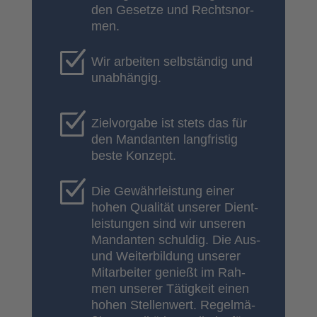
den Geset­ze und Rechts­nor­
men.
Wir arbei­ten selb­stän­dig und
unab­hän­gig.
Ziel­vor­ga­be ist stets das für
den Man­dan­ten lang­fris­tig
bes­te Kon­zept.
Die Gewähr­leis­tung einer
hohen Qua­li­tät unse­rer Dient­
leis­tun­gen sind wir unse­ren
Man­dan­ten schul­dig. Die Aus-
und Wei­ter­bil­dung unse­rer
Mit­ar­bei­ter genießt im Rah­
men unse­rer Tätig­keit einen
hohen Stel­len­wert. Regel­mä­