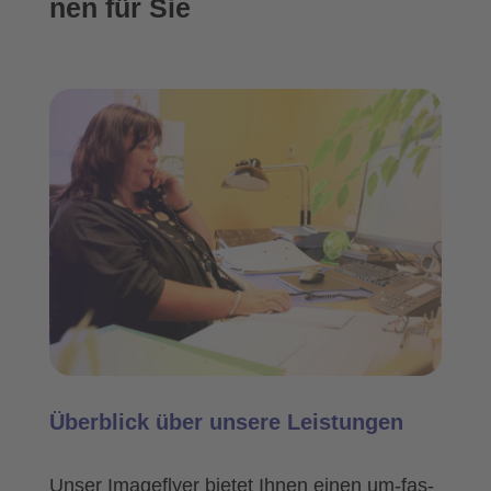
nen für Sie
Über­blick über unse­re Leis­tun­gen
Unser Image­fly­er bie­tet Ihnen einen um-fas­