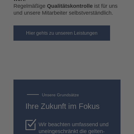
Regel­mä­ßi­ge
Qua­li­täts­kon­trol­le
ist für uns
und unse­re Mit­ar­bei­ter selbst­ver­ständ­lich.
Hier gehts zu unse­ren Leis­tun­gen
Unse­re Grund­sät­ze
Ihre Zukunft im Fokus
Wir beach­ten umfas­send und
unein­ge­schränkt die gel­ten­