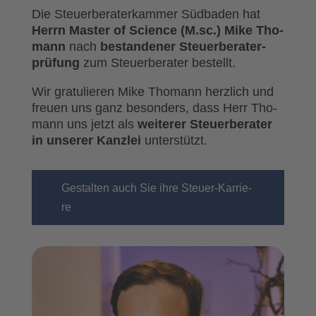
Die Steu­er­be­ra­ter­kam­mer Süd­ba­den hat
Herrn Mas­ter of Sci­ence (M.sc.) Mike Tho­
mann
nach
bestan­de­ner Steu­er­be­ra­ter­
prü­fung
zum Steu­er­be­ra­ter bestellt.
Wir gra­tu­lie­ren Mike Tho­mann herz­lich und
freu­en uns ganz beson­ders, dass Herr Tho­
mann uns jetzt als
wei­te­rer Steu­er­be­ra­ter
in unse­rer Kanz­lei
unter­stützt.
Gestal­ten auch Sie ihre Steu­er-Kar­rie­
re