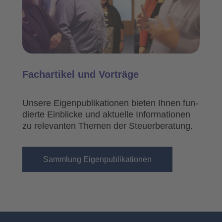
Fach­ar­ti­kel und Vor­trä­ge
Unse­re Eigen­pu­bli­ka­tio­nen bie­ten Ihnen fun­
dier­te Ein­bli­cke und aktu­el­le Infor­ma­tio­nen
zu rele­van­ten The­men der Steu­er­be­ra­tung.
Samm­lung Eigen­pu­bli­ka­tio­nen