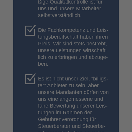
ßi­ge Qua­li­tätkon­trol­le ist für
uns und unse­re Mit­ar­bei­ter
selbst­ver­ständ­lich.
Die Fach­kom­pe­tenz und Leis­
tungs­be­reit­schaft haben ihren
Preis. Wir sind stets bestrebt,
unse­re Leis­tun­gen wirt­schaft­
lich zu erbrin­gen und abzu­ge­
ben.
Es ist nicht unser Ziel, “bil­ligs­
ter” Anbie­ter zu sein, aber
unse­re Man­dan­ten dür­fen von
uns eine ange­mes­se­ne und
fai­re Bewer­tung unse­rer Leis­
tun­gen im Rah­men der
Gebüh­ren­ver­ord­nung für
Steu­er­be­ra­ter und Steu­er­be­