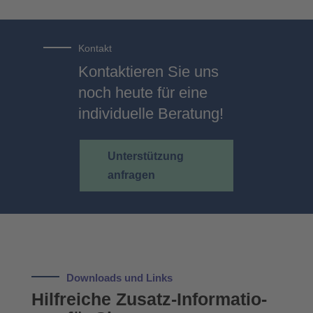
Kon­takt
Kontaktieren Sie uns
noch heute für eine
individuelle Beratung!
Unter­stüt­zung
anfra­gen
Down­loads und Links
Hilf­rei­che Zusatz-Infor­ma­tio­