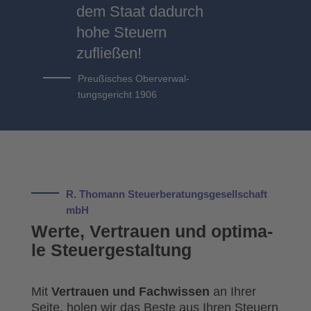
dem Staat dadurch
hohe Steuern
zufließen!
Preu­ßi­sches Ober­ver­wal­
tungs­ge­richt 1906
R. Tho­mann Steu­er­be­ra­tungs­ge­sell­schaft
mbH
Wer­te, Ver­trau­en und opti­ma­
le Steu­er­ge­stal­tung
Mit
Ver­trau­en und Fach­wis­sen
an Ihrer
Sei­te, holen wir das Bes­te aus Ihren Steu­ern