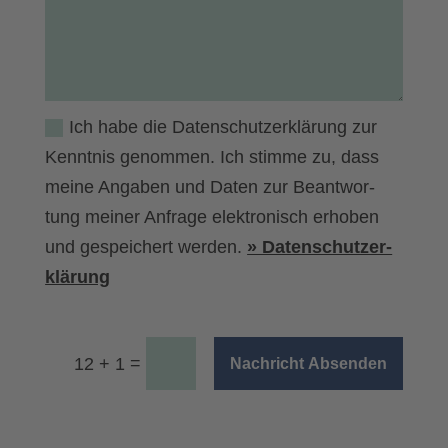
Ich habe die Daten­schutz­er­klä­rung zur
Kennt­nis genom­men. Ich stim­me zu, dass
mei­ne Anga­ben und Daten zur Beant­wor­
tung mei­ner Anfra­ge elek­tro­nisch erho­ben
und gespei­chert wer­den.
» Daten­schutz­er­
klä­rung
=
12 + 1
Nachricht Absenden