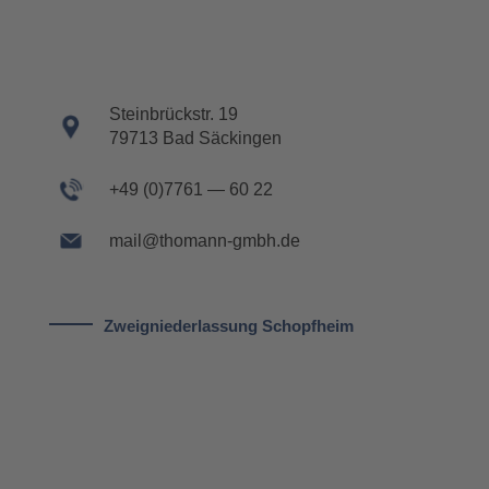
Stein­brück­str. 19
79713 Bad Säckin­gen
+49 (0)7761 — 60 22
mail@thomann-gmbh.de
Zweig­nie­der­las­sung Schopf­heim