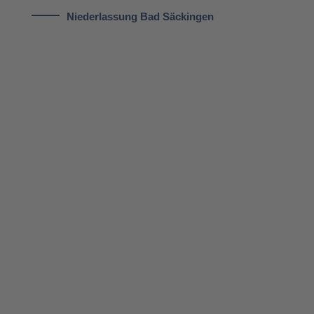
Nie­der­las­sung Bad Säckin­gen