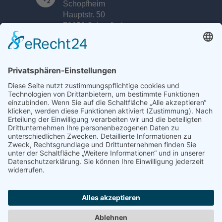
Schopfheim
Hauptstr. 50
79650 Schopfheim
Kontakt
+49 (0)7761 - 60 22
+49 (0)7622 - 68 83 760
mail@thomann-gmbh.de
Impressum
Datenschutz